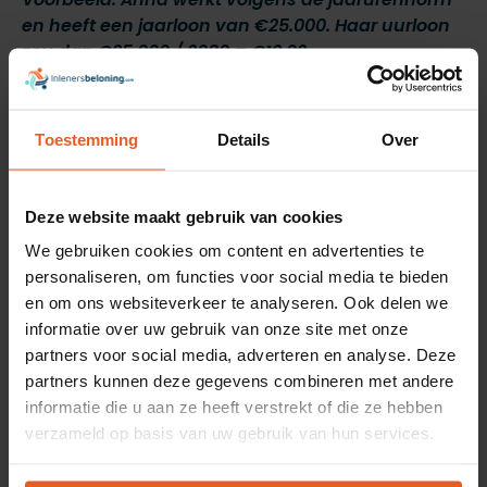
en heeft een jaarloon van €25.000. Haar uurloon
zou dan €25.000 / 2080 = €12,02.
Het WML wijzigt, wat nu?
Toestemming
Details
Over
Ieder half jaar stijgt het wettelijk minimumloon en
moet de berekening opnieuw worden uitgevoerd
Deze website maakt gebruik van cookies
om het juiste maandloon te kunnen berekenen.
We gebruiken cookies om content en advertenties te
Staat de medewerker uit dienst gedurende het
personaliseren, om functies voor social media te bieden
jaar? Dan zal bovenstaande herberekend moeten
en om ons websiteverkeer te analyseren. Ook delen we
worden met het daadwerkelijk aantal gewerkte
informatie over uw gebruik van onze site met onze
dagen, om te controleren of jouw medewerker
partners voor social media, adverteren en analyse. Deze
voldoende loon heeft gehad.
partners kunnen deze gegevens combineren met andere
informatie die u aan ze heeft verstrekt of die ze hebben
verzameld op basis van uw gebruik van hun services.
Een handige basisformule