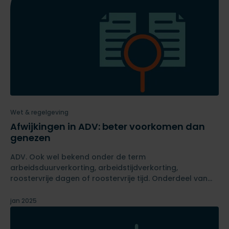
Wet & regelgeving
Afwijkingen in ADV: beter voorkomen dan
genezen
ADV. Ook wel bekend onder de term
arbeidsduurverkorting, arbeidstijdverkorting,
roostervrije dagen of roostervrije tijd. Onderdeel van
de inlenersbeloning én bij controles een onderwerp
waar vaak een afwijking op wordt vastgesteld. Des te
jan 2025
meer reden voor ons om het onderwerp ADV aan te
snijden in deze blog.