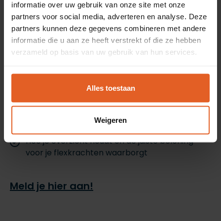
de handige functies in het portaal.
informatie over uw gebruik van onze site met onze
partners voor social media, adverteren en analyse. Deze
Na de training weet jij:
partners kunnen deze gegevens combineren met andere
informatie die u aan ze heeft verstrekt of die ze hebben
Hoe je eenvoudig een inlenersbeloning
verzameld op basis van uw gebruik van hun services.
uitvraagt
Hoe je met behulp van de Fastlane je inlener
Alles toestaan
ontzorgt
Welke slimme tools en functies je helpen
Weigeren
sneller te werken
Hoe je overzicht houdt en de juiste beloning
voor je flexkrachten waarborgt
Meld je hier aan!